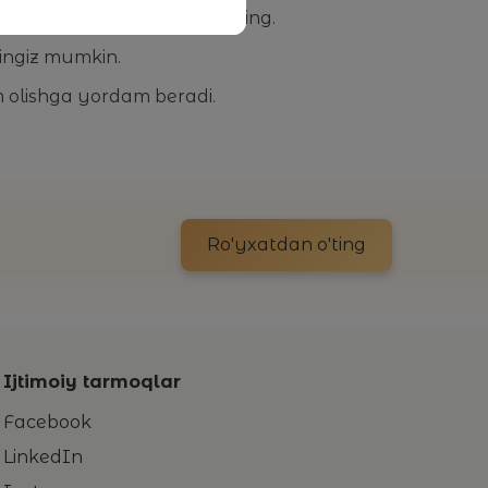
soat oldin gadjetlarni o'chiring.
hingiz mumkin.
 olishga yordam beradi.
Ro'yxatdan o'ting
Ijtimoiy tarmoqlar
Facebook
LinkedIn