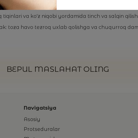
hi musiqani yuklab oling, iliq dush oling, yotishdan bir 
tiqinlari va ko'z niqobi yordamida tinch va salqin qilis
ak: toza havo tezroq uxlab qolishga va chuqurroq dam
BEPUL MASLAHAT OLING
Navigatsiya
Asosiy
Protseduralar