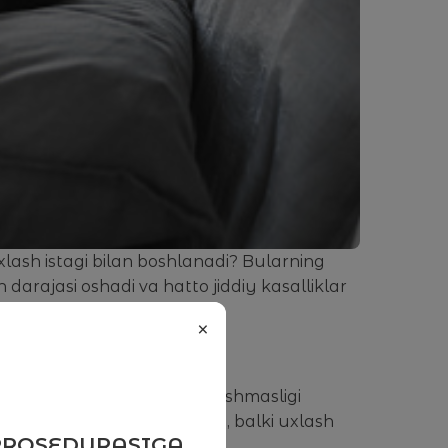
uxlash istagi bilan boshlanadi? Bularning
h darajasi oshadi va hatto jiddiy kasalliklar
×
ayta ishlaydi. Uyquning etishmasligi
Bu nafaqat etarlicha uxlash, balki uxlash
PROSEDURASIGA