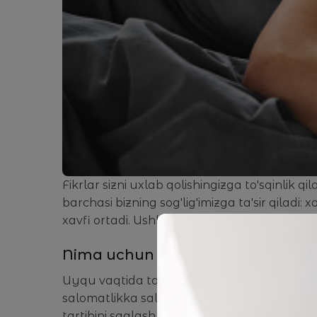
Fikrlar sizni uxlab qolishingizga to'sqinlik
barchasi bizning sog'lig'imizga ta'sir qiladi
xavfi ortadi. Ushbu maqolada uyquni yaxs
Nima uchun uyqu sifatiga g'amxo'
Uyqu vaqtida tana tiklanadi, asab tizimi d
salomatlikka salbiy ta'sir qiladi: metaboli
tartibini saqlash ham muhimdir.