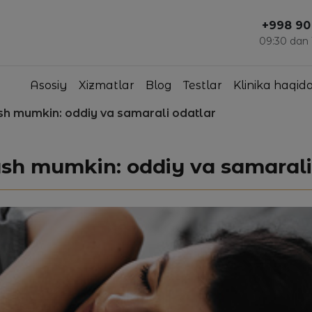
+998 90
09:30 dan
Asosiy
Xizmatlar
Blog
Testlar
Klinika haqid
h mumkin: oddiy va samarali odatlar
sh mumkin: oddiy va samarali