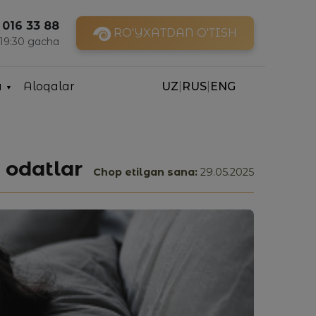
 016 33 88
RO'YXATDAN O'TISH
 19:30 gacha
a
Aloqalar
UZ
|
RUS
|
ENG
 odatlar
Chop etilgan sana:
29.05.2025