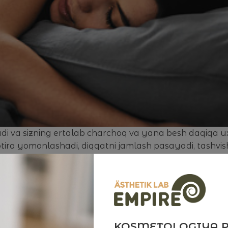
 qiladi va sizning ertalab charchoq va yana besh daqiqa 
: xotira yomonlashadi, diqqatni jamlash pasayadi, tashvis
hilashga yordam beradigan tavsiyalar mavjud.
rlik qilish muhim?
am oladi va miya kun davomida olingan ma'lumotlarni q
zm, gormonal muvozanat va hatto kayfiyat azoblanadi. 
KOSMETOLOGIYA 