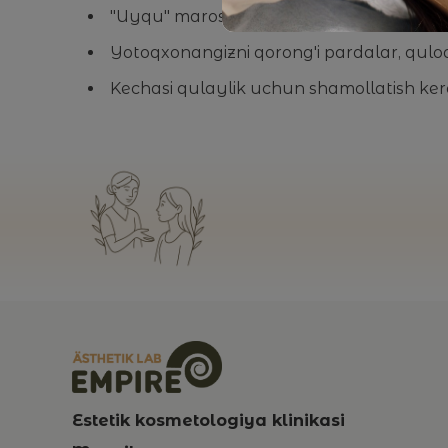
"Uyqu" marosimini yarating: tasalli beruvc
Yotoqxonangizni qorong'i pardalar, quloq 
Kechasi qulaylik uchun shamollatish ker
Estetik kosmetologiya klinikasi