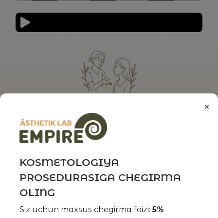
×
BEPUL MASLAHAT OLING
Ro'yxatdan o'ting
KOSMETOLOGIYA
PROSEDURASIGA CHEGIRMA
OLING
Siz uchun maxsus chegirma foizi:
5%