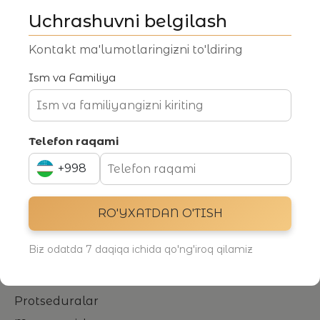
Uchrashuvni belgilash
Estetik kosmetologiya klinikasi
Kontakt ma'lumotlaringizni to'ldiring
Manzil
m.Novza, Oltin Markazi, 3-cü və 4-cü mərtəbələr
Ism va Familiya
O'zbekiston, Toshkent
Elektron pochta
uz@asthehtiklab.com
Telefon raqami
Telefon raqami
+998
+998 90 016 33 88
+994
RO'YXATDAN O'TISH
RO'YXATDAN O'TISH
+998
Biz odatda 7 daqiqa ichida qo'ng'iroq qilamiz
Navigatsiya
Asosiy
Protseduralar