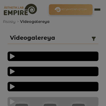
RO'YXATDAN O'TISH
Asosiy
>
Videogalereya
Videogalereya