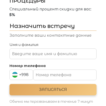
ПРОЦЕДУРЫ
эффективные привычки
Специальный процент скидки для вас:
5%
Назначить встречу
Заполните ваши контактные данные
Клиника эстетической косметологии
Имя и фамилия
Адрес
город Новза, Золотой Центр, 3-й и 4-й этажи
Узбекистан, Ташкент
Номер телефона
Электронная почта
+998
uz@asthehtiklab.com
+994
Номер телефона
ЗАПИСАТЬСЯ
+998 90 016 33 88
+998
Обычно мы перезваниваем в течение 7 минут
ЗАПИСАТЬСЯ