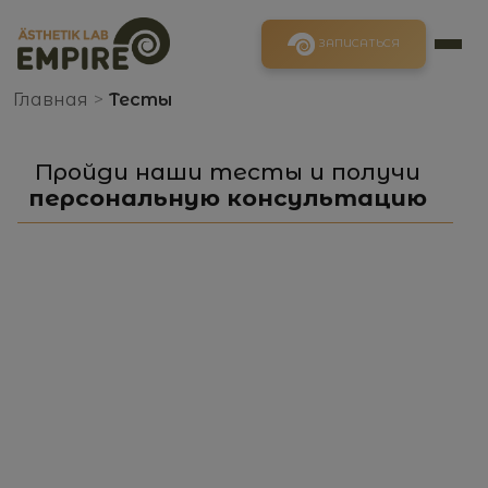
ЗАПИСАТЬСЯ
Главная
>
Тесты
Пройди наши тесты и получи
персональную консультацию
Хотите избавиться
от выпадения волос?
Примите участие в нашем коротком
опросе и получите бесплатный приём у
врача, руководство по личному уходу и