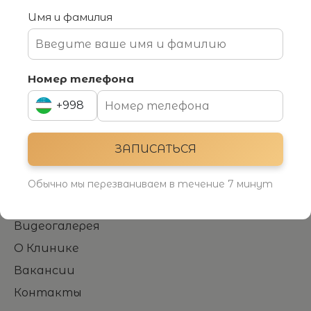
Имя и фамилия
Номер телефона
+998 90 016 33 88
ЗАПИСАТЬСЯ
Номер телефона
+998
Навигация
+994
Главная
ЗАПИСАТЬСЯ
Процедуры
+998
Специалисты
Обычно мы перезваниваем в течение 7 минут
Фотогалерея
Видеогалерея
О Клинике
Вакансии
Контакты