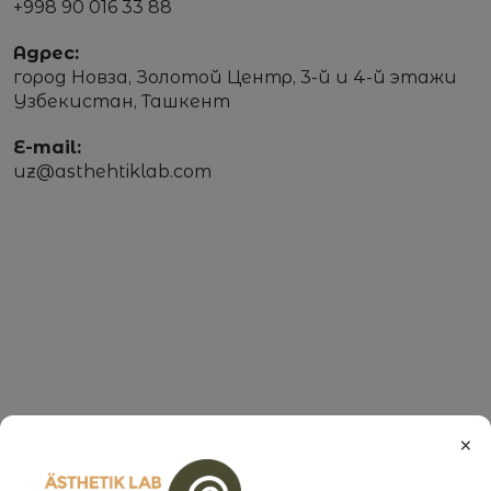
+998 90 016 33 88
Адрес:
город Новза, Золотой Центр, 3-й и 4-й этажи
Узбекистан, Ташкент
E-mail:
uz@asthehtiklab.com
×