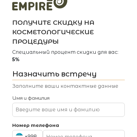
ПОЛУЧИТЕ СКИДКУ НА
КОСМЕТОЛОГИЧЕСКИЕ
ПРОЦЕДУРЫ
Специальный процент скидки для вас:
5%
Назначить встречу
Заполните ваши контактные данные
Имя и фамилия
Назначить встречу
Номер телефона
Заполните ваши контактные данные
+998